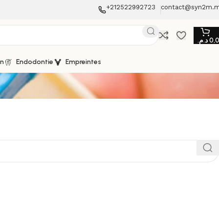
+212522992723
contact@syn2m.
د.م.
0,
on
Endodontie
Empreintes