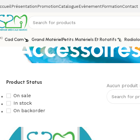
ccueil
Présentation
Promotion
Catalogue
Evènement
Formation
Contact
Accessoire
Cad Cam
Grand Matériel
Petits Matériels Et Rotatifs
Radiolo
Product Status
Aucun produit 
On sale
In stock
On backorder