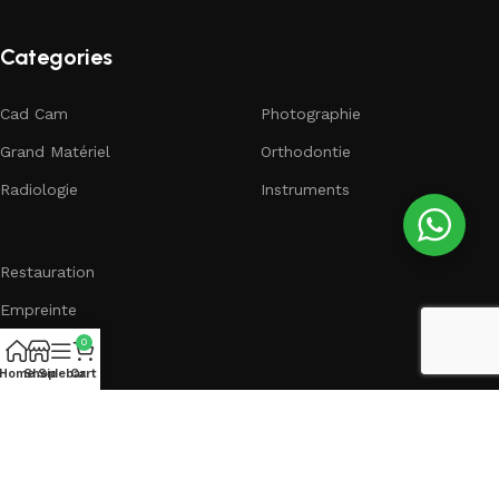
Categories
Cad Cam
Photographie
Grand Matériel
Orthodontie
Radiologie
Instruments
Restauration
Empreinte
0
Endodontie
Home
Shop
Sidebar
Cart
Suivez nous :