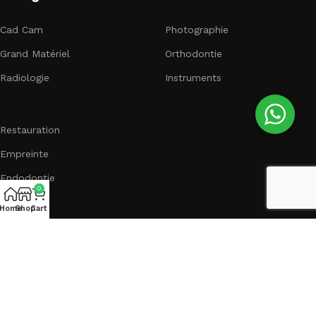
Cad Cam
Photographie
Grand Matériel
Orthodontie
Radiologie
Instruments
Restauration
Empreinte
Endodontie
0
Home
Shop
Cart
Suivez nous :
Created by
Gate Design
2024