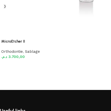
MicroEtcher II
Orthodontie
,
Sablage
د.م.
3.700,00
Ajouter au panier
Useful links