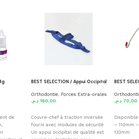
 4g
BEST SELECTION / Appui Occipital
BEST SELE
Orthodontie
,
Forces Extra-orales
Orthodonti
د.م.
180,00
د.م.
70,00
Ajouter au panier
Ajouter au
gent de
Couvre-chef à traction inversée
Disponible
e,
fourni avec modules de sécurité
– 110mm –
er
Un appui occipital de qualité est
133mm