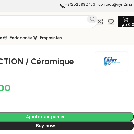
+212522992723
contact@syn2m.
د.م.
0,
on
Endodontie
Empreintes
CTION / Céramique
00
Ajouter au panier
Buy now