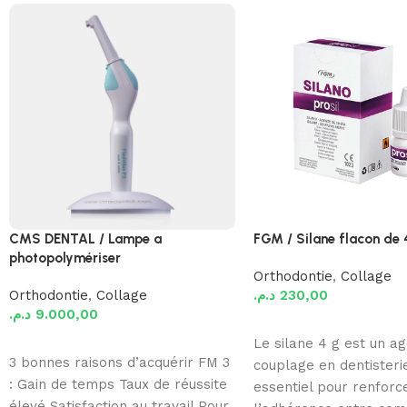
CMS DENTAL / Lampe a
FGM / Silane flacon de
photopolymériser
Orthodontie
,
Collage
Orthodontie
,
Collage
د.م.
230,00
د.م.
9.000,00
Ajouter au panier
Le silane 4 g est un a
Ajouter au panier
3 bonnes raisons d’acquérir FM 3
couplage en dentisteri
: Gain de temps Taux de réussite
essentiel pour renforc
élevé Satisfaction au travail Pour