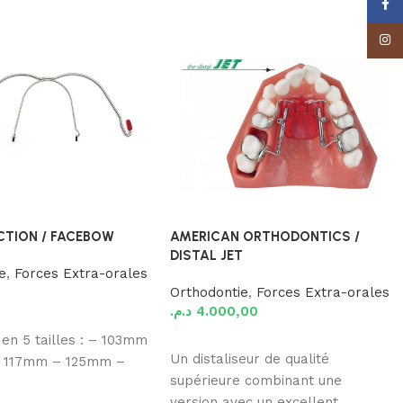
Face
Insta
CTION / FACEBOW
AMERICAN ORTHODONTICS /
DISTAL JET
e
,
Forces Extra-orales
Orthodontie
,
Forces Extra-orales
د.م.
4.000,00
 panier
 en 5 tailles : – 103mm
Ajouter au panier
Un distaliseur de qualité
 117mm – 125mm –
supérieure combinant une
version avec un excellent