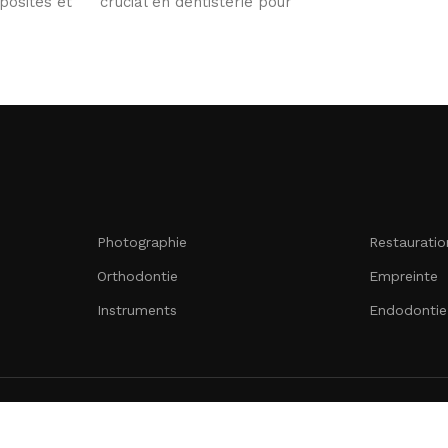
posites et
crucial en dentisterie pour
ant
assurer
Photographie
Restauratio
Orthodontie
Empreinte
Instruments
Endodontie