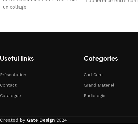
l’adhérence entre com
un collage
céramiques, garantiss
Useful links
Categories
Présentation
Cad Cam
Contact
Grand Matériel
Catalogue
Radiologie
Created by
Gate Design
2024