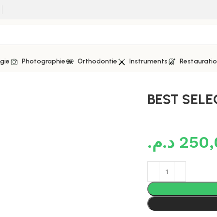
gie
Photographie
Orthodontie
Instruments
Restaurati
LECTION / Céramique
BEST SELE
د.م.
250,