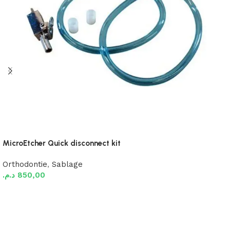
MicroEtcher Quick disconnect kit
Orthodontie
,
Sablage
د.م.
850,00
Ajouter au panier