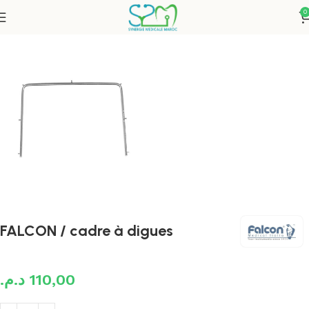
0
Accueil
Endodontie
FALCON / cadre à digues
د.م.
110,00