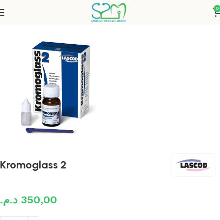
0
Accueil
Restauration
Kromoglass 2
د.م.
350,00