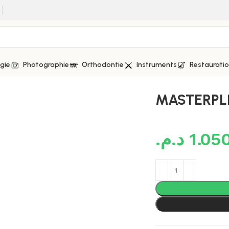
gie
Photographie
Orthodontie
Instruments
Restaurati
tion Plier
MASTERPLIE
د.م.
1.05