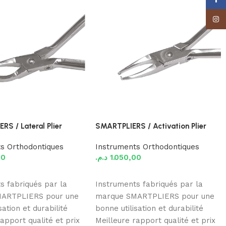
Insta
RS / Lateral Plier
SMARTPLIERS / Activation Plier
s Orthodontiques
Instruments Orthodontiques
00
د.م.
1.050,00
 panier
Choix des options
s fabriqués par la
Instruments fabriqués par la
ARTPLIERS pour une
marque SMARTPLIERS pour une
sation et durabilité
bonne utilisation et durabilité
apport qualité et prix
Meilleure rapport qualité et prix