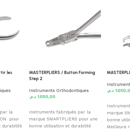
ir les
MASTERPLIERS / Button Forming
MASTERPLIE
Step 2
Instrument
iques
Instruments Orthodontiques
د.م.
1.050,
د.م.
1.050,00
Ajouter au
Instrument
Ajouter au panier
par la
Instruments fabriqués par la
marque SM
ION pour
marque SMARTPLIERS pour une
bonne utili
 durabilité
bonne utilisation et durabilité
Meilleure r