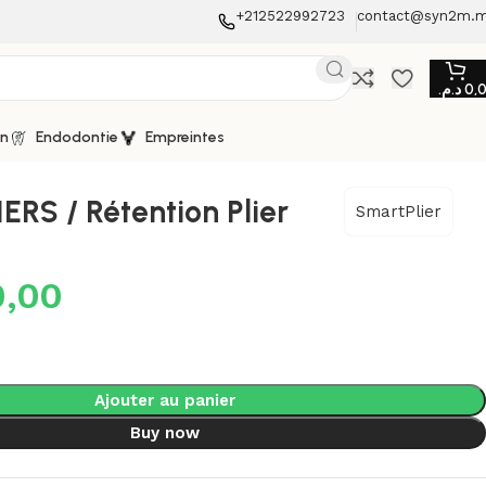
+212522992723
contact@syn2m.
د.م.
0,
on
Endodontie
Empreintes
RS / Rétention Plier
SmartPlier
0,00
Ajouter au panier
Buy now