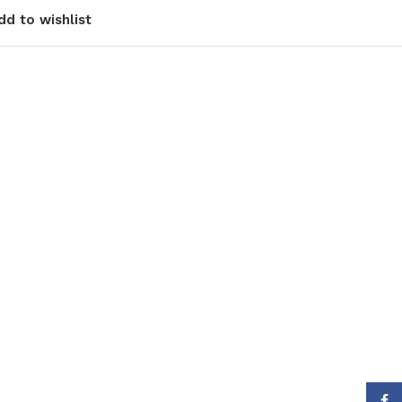
dd to wishlist
Face