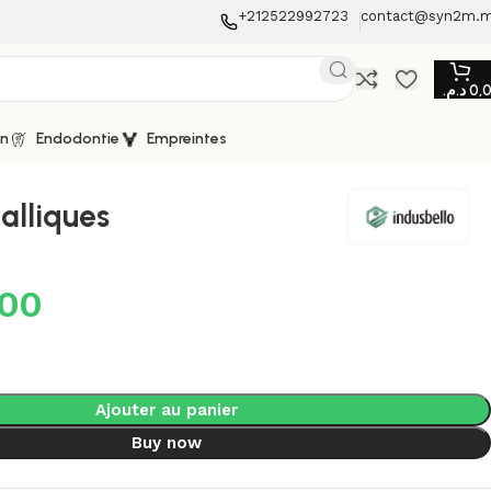
+212522992723
contact@syn2m.
د.م.
0,
on
Endodontie
Empreintes
alliques
,00
Ajouter au panier
Buy now