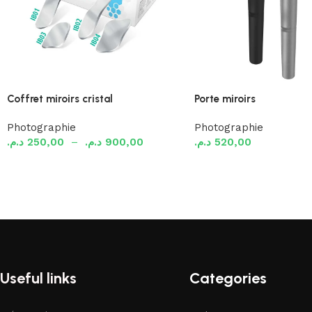
Coffret miroirs cristal
Porte miroirs
Photographie
Photographie
د.م.
250,00
–
د.م.
900,00
د.م.
520,00
Choix des options
Ajouter au panier
Useful links
Categories