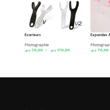
Ecarteurs
Expandex A
Photographie
Photograp
د.م.
70,00
–
د.م.
170,00
د.م.
70,00
Choix des options
Ajouter au