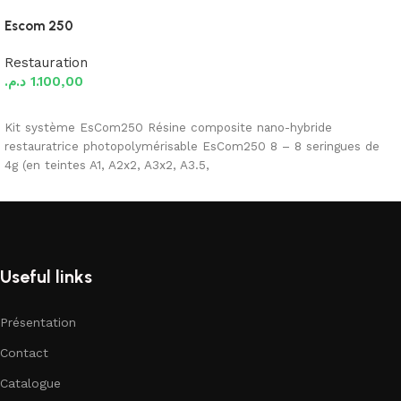
Escom 250
Restauration
د.م.
1.100,00
Ajouter au panier
Kit système EsCom250 Résine composite nano-hybride
restauratrice photopolymérisable EsCom250 8 – 8 seringues de
4g (en teintes A1, A2x2, A3x2, A3.5,
Useful links
Présentation
Contact
Catalogue