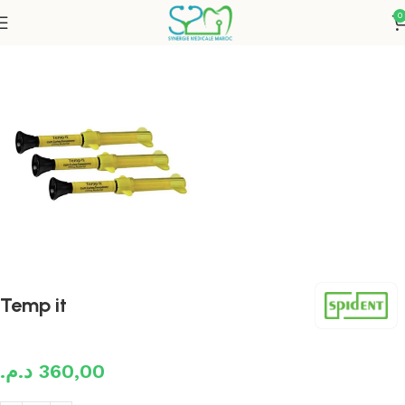
0
Accueil
Restauration
Temp it
د.م.
360,00