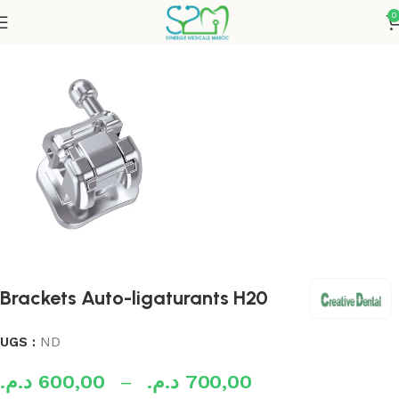
0
Accueil
Orthodontie
Bracket Métallique
Brackets Auto-ligaturants H20
UGS :
ND
د.م.
600,00
–
د.م.
700,00