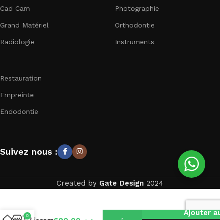
Cad Cam
Photographie
Grand Matériel
Orthodontie
Radiologie
Instruments
Restauration
Empreinte
Endodontie
Suivez nous :
Created by
Gate Design
2024
Ajouter a
0