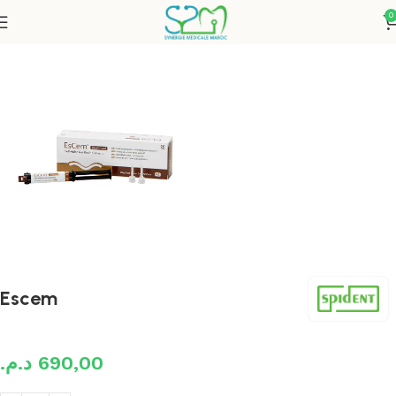
0
Accueil
Restauration
Escem
د.م.
690,00