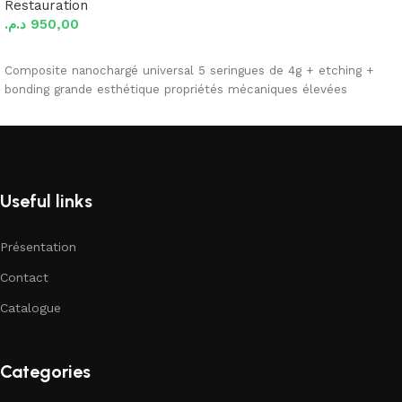
Restauration
د.م.
950,00
Ajouter au panier
Composite nanochargé universal 5 seringues de 4g + etching +
bonding grande esthétique propriétés mécaniques élevées
Useful links
Présentation
Contact
Catalogue
Categories