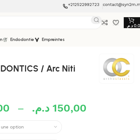
+212522992723
contact@syn2m.
د.م.
0,
on
Endodontie
Empreintes
ONTICS / Arc Niti
00
–
د.م.
150,00