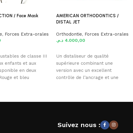
CTION / Face Mask
AMERICAN ORTHODONTICS /
DISTAL JET
e
,
Forces Extra-orales
Orthodontie
,
Forces Extra-orales
0
د.م.
4.000,00
 panier
Ajouter au panier
ustables de classe III
Un distaliseur de qualité
ux enfants et aux
supérieure combinant une
isponible en deux
version avec un excellent
 Rouge et bleu
contrôle de l’ancrage et une
rétention molaire. Les situations
Suivez nous :