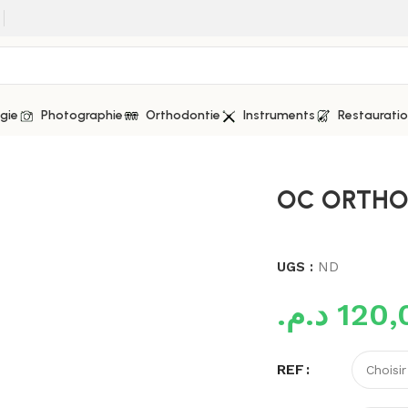
gie
Photographie
Orthodontie
Instruments
Restaurati
OC ORTHOD
UGS :
ND
د.م.
120,
REF