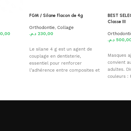
FGM / Silane flacon de 4g
BEST SELE
Classe III
Orthodontie
,
Collage
70,00
د.م.
230,00
Orthodonti
د.م.
500,0
Ajouter au panier
Le silane 4 g est un agent de
Ajouter au
Masques aj
couplage en dentisterie,
convient a
essentiel pour renforcer
adultes. D
l’adhérence entre composites et
couleurs :
céramiques, garantissant