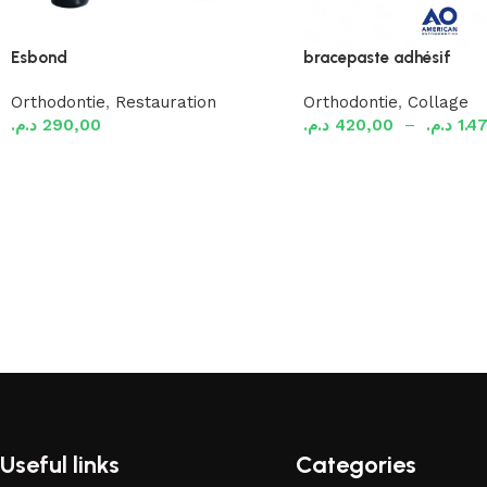
Esbond
bracepaste adhésif
Orthodontie
,
Restauration
Orthodontie
,
Collage
د.م.
290,00
د.م.
420,00
–
د.م.
1.4
Ajouter au panier
Choix des options
Useful links
Categories