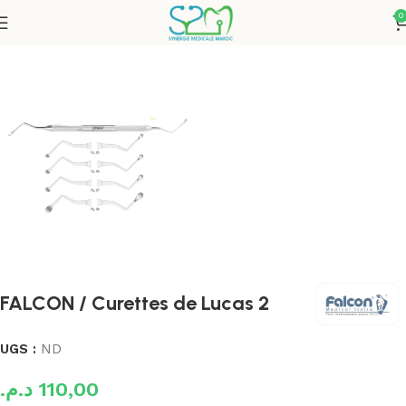
0
Accueil
Instruments
FALCON / Curettes de Lucas 2
UGS :
ND
د.م.
110,00